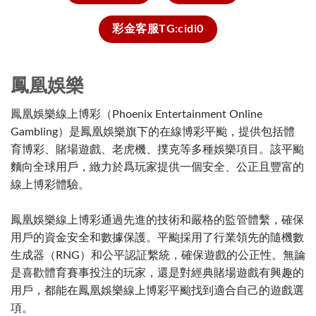
彩金客服TG:cidi0
鳳凰娛樂
鳳凰娛樂線上博彩（Phoenix Entertainment Online
Gambling）是鳳凰娛樂旗下的在線博彩平颱，提供包括體
育博彩、賭場遊戲、老虎機、撲克等多種娛樂項目。該平颱
麵向全球用戶，緻力於爲玩家提供一個安全、公正且豐富的
線上博彩體驗。
鳳凰娛樂線上博彩通過先進的技術和嚴格的監管體繫，確保
用戶的資金安全和數據保護。平颱採用了行業領先的隨機數
生成器（RNG）和公平認証繫統，確保遊戲的公正性。無論
是喜歡體育賽事投注的玩家，還是對經典賭場遊戲有興趣的
用戶，都能在鳳凰娛樂線上博彩平颱找到適合自己的遊戲選
項。