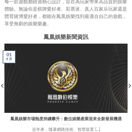
每一款遊戲都經過精心設計，旨在為玩家帶來高品質的娛樂
體驗。無論你是棋牌愛好者、彩票迷、真人百家乐玩家還是
體育賭博愛好者，都能在鳳凰娛樂找到最適合自己的遊戲，
享受無窮的娛樂樂趣。
鳳凰娛樂新聞資訊
01
8 月
鳳凰娛樂市場熱度持續攀升：數位娛樂產業迎來全新發展機遇
近年來，隨著網路技術、智慧裝置 [...]