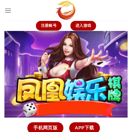
跳
到
内
容
注册账号
进入游戏
手机网页版
APP下载