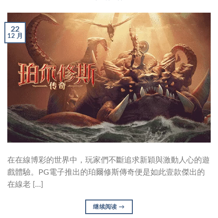
22
12 月
在在線博彩的世界中，玩家們不斷追求新穎與激動人心的遊
戲體驗。PG電子推出的珀爾修斯傳奇便是如此壹款傑出的
在線老 […]
继续阅读
→