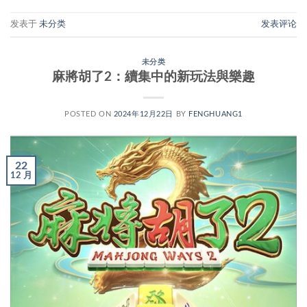
发表于
未分类
发表评论
未分类
麻將胡了2：續集中的新玩法與樂趣
POSTED ON
2024年12月22日
BY
FENGHUANG1
22
12 月