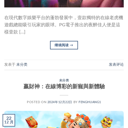
在現代數字娛樂平台的蓬勃發展中，壹款獨特的在線老虎機
遊戲總能吸引玩家的眼球。PG電子推出的夜醉佳人便是這
樣壹款 […]
继续阅读
→
发表于
未分类
发表评论
未分类
贏財神：在線博彩的新寵與新體驗
POSTED ON
2024年12月22日
BY
FENGHUANG1
22
12 月