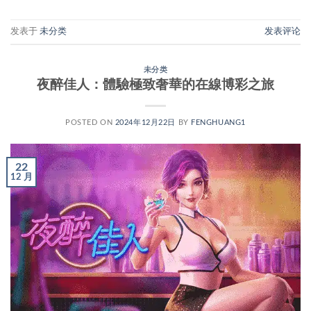
发表于
未分类
发表评论
未分类
夜醉佳人：體驗極致奢華的在線博彩之旅
POSTED ON
2024年12月22日
BY
FENGHUANG1
22
12 月