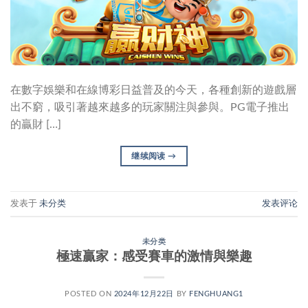
在數字娛樂和在線博彩日益普及的今天，各種創新的遊戲層
出不窮，吸引著越來越多的玩家關注與參與。PG電子推出
的贏財 […]
继续阅读
→
发表于
未分类
发表评论
未分类
極速贏家：感受賽車的激情與樂趣
POSTED ON
2024年12月22日
BY
FENGHUANG1