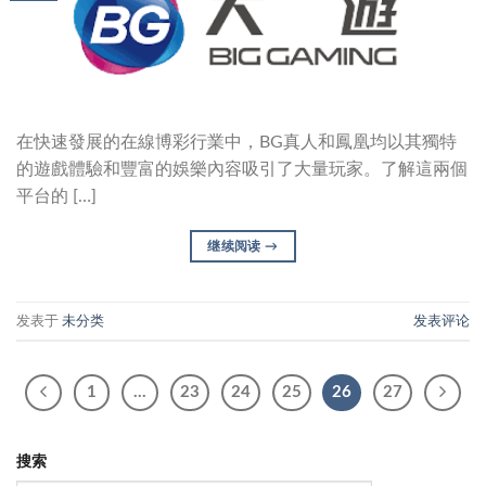
在快速發展的在線博彩行業中，BG真人和鳳凰均以其獨特
的遊戲體驗和豐富的娛樂內容吸引了大量玩家。了解這兩個
平台的 […]
继续阅读
→
发表于
未分类
发表评论
1
…
23
24
25
26
27
搜索