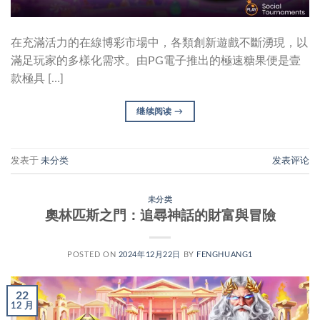
在充滿活力的在線博彩市場中，各類創新遊戲不斷湧現，以
滿足玩家的多樣化需求。由PG電子推出的極速糖果便是壹
款極具 […]
继续阅读
→
发表于
未分类
发表评论
未分类
奧林匹斯之門：追尋神話的財富與冒險
POSTED ON
2024年12月22日
BY
FENGHUANG1
22
12 月