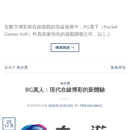
在數字博彩和在線遊戲的迅猛發展中，PG電子（Pocket
Games Soft）作爲壹家領先的遊戲開發公司，以 […]
继续阅读
→
发表于
未分类
发表评论
未分类
BG真人：現代在線博彩的新體驗
POSTED ON
2024年12月22日
BY
FENGHUANG1
22
12 月