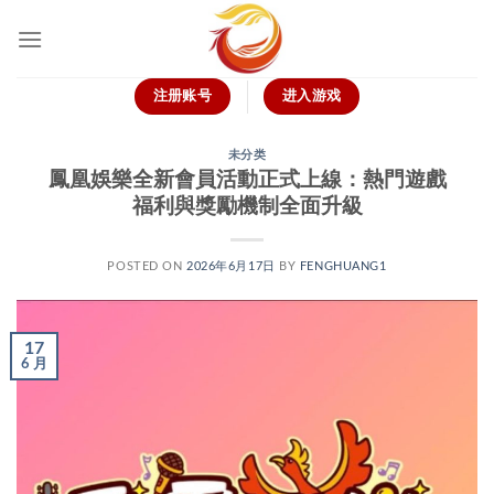
跳
到
内
容
注册账号
进入游戏
未分类
鳳凰娛樂全新會員活動正式上線：熱門遊戲
福利與獎勵機制全面升級
POSTED ON
2026年6月17日
BY
FENGHUANG1
17
6 月