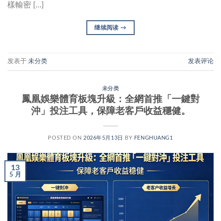
樣輸密 […]
继续阅读
→
发表于
未分类
发表评论
未分类
鳳凰娛樂體育板塊升級：全網首推「一鍵對
沖」投注工具，保障老客戶收益穩健。
POSTED ON
2026年5月13日
BY
FENGHUANG1
13
5 月