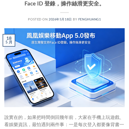
Face ID 登錄，操作絲滑更安全。
POSTED ON
2026年5月18日
BY
FENGHUANG1
18
5 月
說實在的，如果把時間倒回幾年前，大家在手機上玩遊戲、
看娛樂資訊，最怕遇到兩件事：一是每次登入都要像背書一