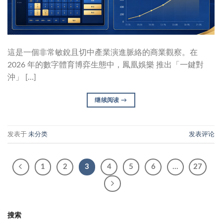
這是一個非常敏銳且切中產業演進脈絡的商業觀察。在
2026 年的數字體育博弈生態中，鳳凰娛樂 推出「一鍵對
沖」 […]
继续阅读
→
发表于
未分类
发表评论
1
2
3
4
5
6
…
27
搜索