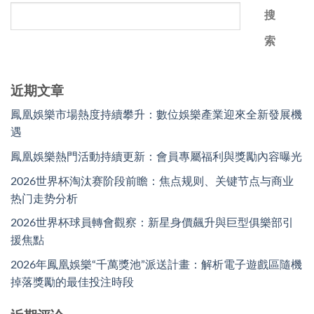
搜
索
近期文章
鳳凰娛樂市場熱度持續攀升：數位娛樂產業迎來全新發展機
遇
鳳凰娛樂熱門活動持續更新：會員專屬福利與獎勵內容曝光
2026世界杯淘汰赛阶段前瞻：焦点规则、关键节点与商业
热门走势分析
2026世界杯球員轉會觀察：新星身價飆升與巨型俱樂部引
援焦點
2026年鳳凰娛樂“千萬獎池”派送計畫：解析電子遊戲區隨機
掉落獎勵的最佳投注時段