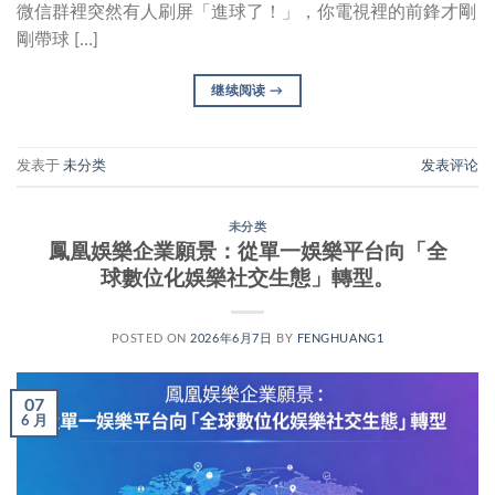
微信群裡突然有人刷屏「進球了！」，你電視裡的前鋒才剛
剛帶球 […]
继续阅读
→
发表于
未分类
发表评论
未分类
鳳凰娛樂企業願景：從單一娛樂平台向「全
球數位化娛樂社交生態」轉型。
POSTED ON
2026年6月7日
BY
FENGHUANG1
07
6 月