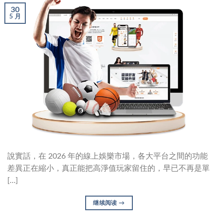
30
5 月
說實話，在 2026 年的線上娛樂市場，各大平台之間的功能
差異正在縮小，真正能把高淨值玩家留住的，早已不再是單
[…]
继续阅读
→