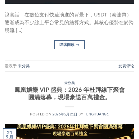
說實話，在數位支付快速演進的背景下，USDT（泰達幣）
逐漸成為不少線上平台常見的結算方式。其核心優勢在於跨
境流 […]
继续阅读
→
发表于
未分类
发表评论
未分类
鳳凰娛樂 VIP 盛典：2026 年杜拜線下聚會
圓滿落幕，現場豪送百萬禮金。
POSTED ON
2026年5月21日
BY
FENGHUANG1
21
5 月