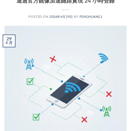
通過官方鏡像加速鏈路實現 24 小時登錄
POSTED ON
2026年4月29日
BY
FENGHUANG1
29
4 月