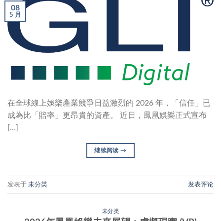
08
5 月
在全球線上娛樂產業競爭日益激烈的 2026 年，「信任」已
成為比「賠率」更昂貴的資產。 近日，鳳凰娛樂正式宣布
[…]
继续阅读
→
发表于
未分类
发表评论
未分类