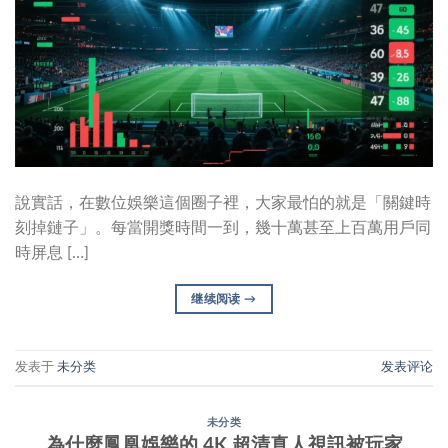
說實話，在數位娛樂這個圈子裡，大家最怕的就是「關鍵時
刻掉鏈子」。每當開獎時間一到，幾十萬甚至上百萬用戶同
時屏息 […]
继续阅读
→
发表于
未分类
发表评论
未分类
為什麼鳳凰娛樂的 4K 超清真人視訊被玩家