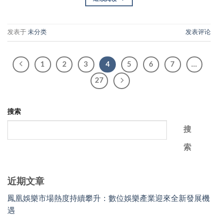
发表于
未分类
发表评论
1
2
3
4
5
6
7
…
27
搜索
搜
索
近期文章
鳳凰娛樂市場熱度持續攀升：數位娛樂產業迎來全新發展機
遇