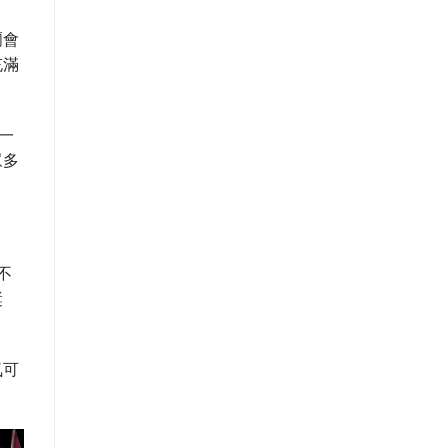
爾會
充滿
一
眾多
不
獎
氣可