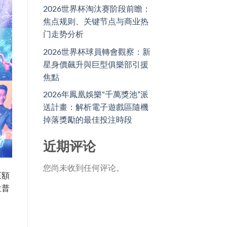
2026世界杯淘汰赛阶段前瞻：
焦点规则、关键节点与商业热
门走势分析
2026世界杯球員轉會觀察：新
星身價飆升與巨型俱樂部引援
焦點
2026年鳳凰娛樂“千萬獎池”派
送計畫：解析電子遊戲區隨機
掉落獎勵的最佳投注時段
近期评论
您尚未收到任何评论。
巨額
位普