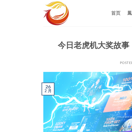
跳
到
首页
鳳
内
容
今日老虎机大奖故事
POSTE
26
2 月