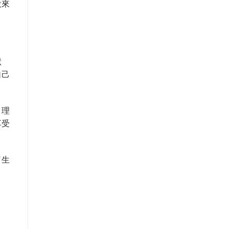
投來
狀
自己
、理
享受
了生