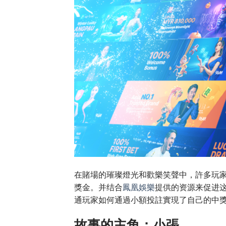
在賭場的璀璨燈光和歡樂笑聲中，許多玩
獎金。并结合
鳳凰娛樂
提供的资源来促进
通玩家如何通過小額投註實現了自己的中
故事的主角：小張