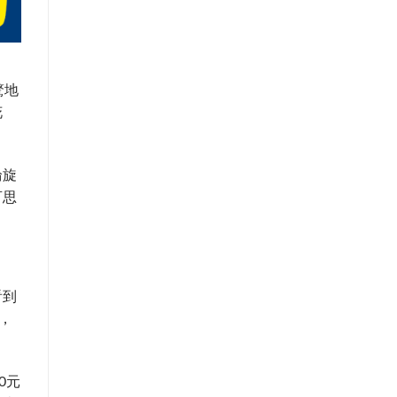
驚地
花
輪旋
可思
看到
，
0元