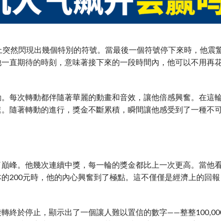
上突然閃現出幾個特別的符號。當最後一個符號停下來時，他震
他一直期待的時刻，意味著接下來的一段時間內，他可以不用再
動。每次轉動都伴隨著華麗的動畫和音效，讓他倍感興奮。在這
速。隨著轉動的進行，獎金不斷累積，瞬間讓他感受到了一種不
了巔峰。他幾次連續中獎，每一輪的獎金都比上一次更高。當他
的200元時，他的內心興奮到了極點。這不僅僅是經濟上的回報
終於停止，顯示出了一個讓人難以置信的數字——整整100,00