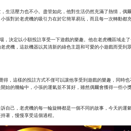
忙，生活壓力也不小。盡管如此，他對生活仍然充滿了熱情，偶
。小張對於老虎機的吸引力在於它簡單易玩，而且每一次轉動都
賭場，決定以小額投註享受一下遊戲的樂趣。他在老虎機區域走了
的老虎機，這款機器以其清新的綠色主題和可愛的小遊戲而受到
他覺得，這樣的投註方式不僅可以讓他享受到遊戲的樂趣，同時也
最開始的幾輪中，小張的運氣並不算好，雖然偶爾會獲得一些小
告訴自己，老虎機的每一輪旋轉都是一個不同的故事，今天的運
堅持著，慢慢享受這個過程。