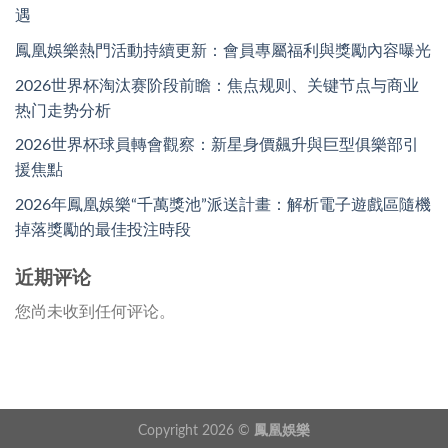
遇
鳳凰娛樂熱門活動持續更新：會員專屬福利與獎勵內容曝光
2026世界杯淘汰赛阶段前瞻：焦点规则、关键节点与商业
热门走势分析
2026世界杯球員轉會觀察：新星身價飆升與巨型俱樂部引
援焦點
2026年鳳凰娛樂“千萬獎池”派送計畫：解析電子遊戲區隨機
掉落獎勵的最佳投注時段
近期评论
您尚未收到任何评论。
Copyright 2026 ©
鳳凰娛樂