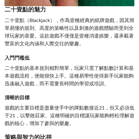
二十壹點的魅力
二十壹點（Blackjack），作爲壹種經典的紙牌遊戲，因其簡
單易懂的規則、高度的策略性以及刺激的遊戲體驗而受到全
球玩家的喜愛。這款遊戲不僅僅是壹種消遣娛樂，還承載著
豐富的文化內涵和人際交往的樂趣。
入門門檻低
二十壹點的基本規則相對簡單，玩家只需了解點數計算和基
本遊戲流程，便能很快上手。這種易學性使得新手玩家能夠
迅速融入遊戲，而不需要長時間的學習或培訓。
清晰的目標
遊戲的主要目標是盡量使手中的牌點數接近21，但又必須低
于21，以擊敗莊家。這種明確的目標讓玩家能夠輕松理解遊
戲的核心，增加了參與的樂趣。
策略與智力的比拼