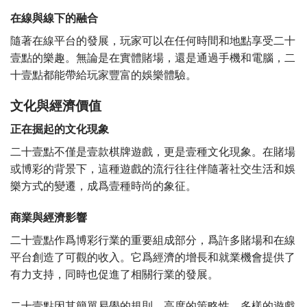
在線與線下的融合
隨著在線平台的發展，玩家可以在任何時間和地點享受二十
壹點的樂趣。無論是在實體賭場，還是通過手機和電腦，二
十壹點都能帶給玩家豐富的娛樂體驗。
文化與經濟價值
正在掘起的文化現象
二十壹點不僅是壹款棋牌遊戲，更是壹種文化現象。在賭場
或博彩的背景下，這種遊戲的流行往往伴隨著社交生活和娛
樂方式的變遷，成爲壹種時尚的象征。
商業與經濟影響
二十壹點作爲博彩行業的重要組成部分，爲許多賭場和在線
平台創造了可觀的收入。它爲經濟的增長和就業機會提供了
有力支持，同時也促進了相關行業的發展。
二十壹點因其簡單易學的規則、高度的策略性、多樣的遊戲