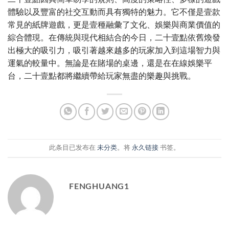
體驗以及豐富的社交互動而具有獨特的魅力。它不僅是壹款
常見的紙牌遊戲，更是壹種融彙了文化、娛樂與商業價值的
綜合體現。在傳統與現代相結合的今日，二十壹點依舊煥發
出極大的吸引力，吸引著越來越多的玩家加入到這場智力與
運氣的較量中。無論是在賭場的桌邊，還是在在線娛樂平
台，二十壹點都將繼續帶給玩家無盡的樂趣與挑戰。
此条目已发布在
未分类
。将
永久链接
书签。
FENGHUANG1