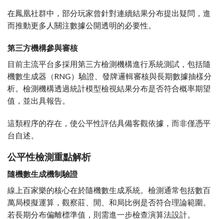
在鳳凰社群中，部分玩家曾針對連續結果分布提出疑問，進
而推動更多人關注數據公開透明的必要性。
第三方機構參與審核
目前主流平台多採用第三方檢測機構進行系統測試，包括隨
機數生成器（RNG）驗證、發牌邏輯審核與長期數據抽樣分
析。檢測機構透過統計模型檢視結果分布是否符合概率期望
值，並出具報告。
這類程序的存在，使公平性評估具備客觀依據，而非僅憑平
台自述。
公平性檢測重點解析
隨機數生成機制驗證
線上百家樂的核心在於隨機數生成系統。檢測通常包括數百
萬局模擬運算，觀察莊、閒、和局比例是否符合理論範圍。
若長期分布偏離標準值，則需進一步檢查演算法設計。