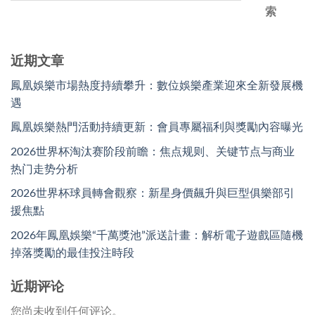
索
近期文章
鳳凰娛樂市場熱度持續攀升：數位娛樂產業迎來全新發展機
遇
鳳凰娛樂熱門活動持續更新：會員專屬福利與獎勵內容曝光
2026世界杯淘汰赛阶段前瞻：焦点规则、关键节点与商业
热门走势分析
2026世界杯球員轉會觀察：新星身價飆升與巨型俱樂部引
援焦點
2026年鳳凰娛樂“千萬獎池”派送計畫：解析電子遊戲區隨機
掉落獎勵的最佳投注時段
近期评论
您尚未收到任何评论。