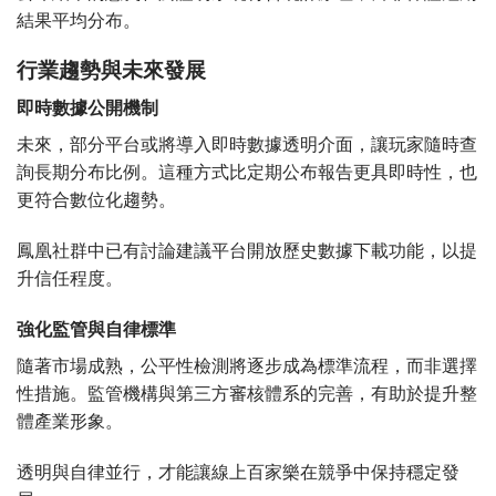
結果平均分布。
行業趨勢與未來發展
即時數據公開機制
未來，部分平台或將導入即時數據透明介面，讓玩家隨時查
詢長期分布比例。這種方式比定期公布報告更具即時性，也
更符合數位化趨勢。
鳳凰社群中已有討論建議平台開放歷史數據下載功能，以提
升信任程度。
強化監管與自律標準
隨著市場成熟，公平性檢測將逐步成為標準流程，而非選擇
性措施。監管機構與第三方審核體系的完善，有助於提升整
體產業形象。
透明與自律並行，才能讓線上百家樂在競爭中保持穩定發