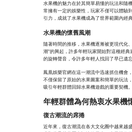
水果機的魅力在於其簡單易懂的玩法和隨
常擁有一定的娛樂性，玩家不僅可以體驗
引力，成就了水果機成為了世界範圍內經
水果機的懷舊風潮
隨著時間的推移，水果機逐漸被更現代化、
潮”的興起，許多年輕玩家開始對這種經典
的旋轉聲音，令許多年輕人找回了早已遺
鳳凰娛樂官網在這一潮流中迅速抓住機會
不僅保留了原始的水果圖案和簡單的玩法
吸引年輕群體回歸水果機遊戲的重要契機
年輕群體為何熱衷水果機
復古潮流的席捲
近年來，復古潮流在各大文化圈中越來越盛