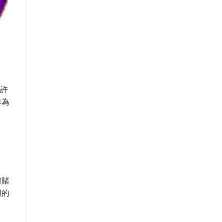
是許
作為
體賭
同的
。