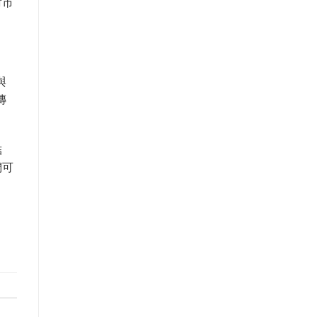
對市
與
傳
結
們可