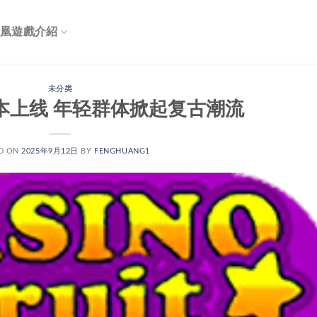
凰遊戲介紹
未分类
本上线 年轻群体掀起复古潮流
D ON
2025年9月12日
BY
FENGHUANG1