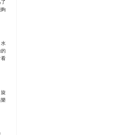
為了
能夠
，水
驗的
看看
。旋
娛樂
遊