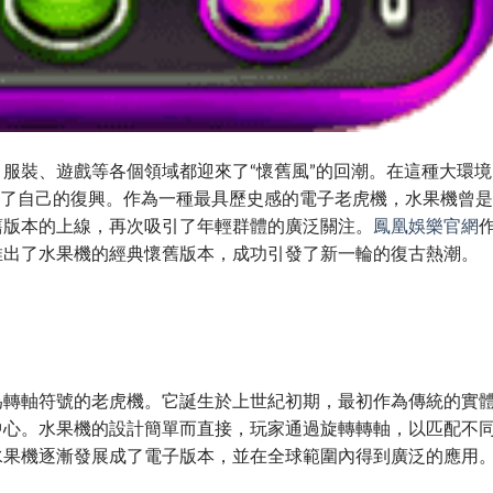
服裝、遊戲等各個領域都迎來了“懷舊風”的回潮。在這種大環境
e）也迎來了自己的復興。作為一種最具歷史感的電子老虎機，水果機曾
舊版本的上線，再次吸引了年輕群體的廣泛關注。
鳳凰娛樂官網
推出了水果機的經典懷舊版本，成功引發了新一輪的復古熱潮。
為轉軸符號的老虎機。它誕生於上世紀初期，最初作為傳統的實
中心。水果機的設計簡單而直接，玩家通過旋轉轉軸，以匹配不
水果機逐漸發展成了電子版本，並在全球範圍內得到廣泛的應用