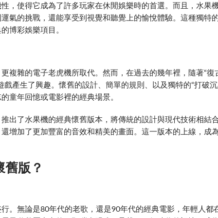
機性，使得它成為了許多玩家在休閒娛樂時的首選。而且，水果
到運氣的挑戰，還能享受到視覺和聽覺上的愉悅體驗。這種獨特
典的博彩娛樂項目。
更複雜的電子老虎機所取代。然而，在過去的幾年裡，隨著“復
遊戲產生了興趣。懷舊的設計、簡單的規則、以及獨特的“打破沉
忘的童年回憶或電影裡的經典場景。
，推出了水果機的經典懷舊版本，將傳統的設計與現代技術相結
，還增加了更加豐富的音效和精美的畫面。這一版本的上線，成
。
懷舊版？
行。無論是80年代的老歌，還是90年代的經典電影，年輕人都