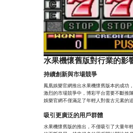
水果機懷舊版對行業的影
持續創新與市場競爭
鳳凰娛樂官網推出水果機懷舊版本的成功
激烈的市場競爭中，博彩平台需要不斷推
娛樂官網不僅滿足了年輕人對復古元素的
吸引更廣泛的用戶群體
水果機懷舊版的推出，不僅吸引了大量年