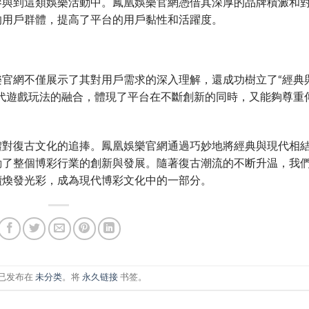
參與到這類娛樂活動中。鳳凰娛樂官網憑借其深厚的品牌積澱和
的用戶群體，提高了平台的用戶黏性和活躍度。
官網不僅展示了其對用戶需求的深入理解，還成功樹立了“經典
代遊戲玩法的融合，體現了平台在不斷創新的同時，又能夠尊重
體對復古文化的追捧。鳳凰娛樂官網通過巧妙地將經典與現代相
動了整個博彩行業的創新與發展。隨著復古潮流的不断升温，我
續煥發光彩，成為現代博彩文化中的一部分。
已发布在
未分类
。将
永久链接
书签。