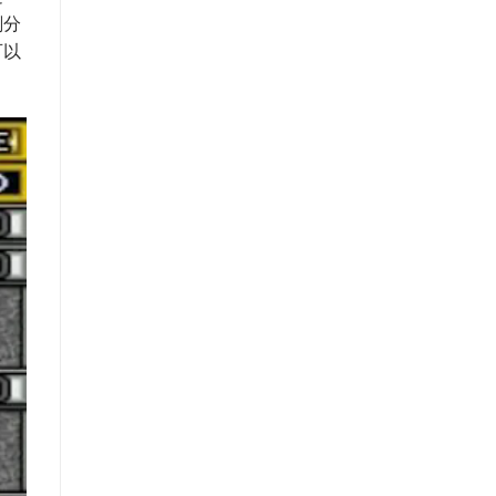
刻分
可以