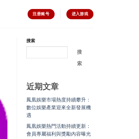
注册账号
进入游戏
搜索
搜
索
近期文章
鳳凰娛樂市場熱度持續攀升：
數位娛樂產業迎來全新發展機
遇
鳳凰娛樂熱門活動持續更新：
會員專屬福利與獎勵內容曝光