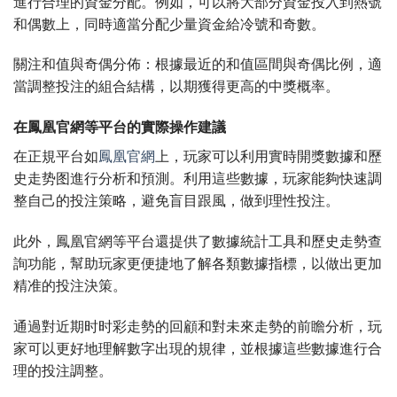
進行合理的資金分配。例如，可以將大部分資金投入到熱號
和偶數上，同時適當分配少量資金給冷號和奇數。
關注和值與奇偶分佈：根據最近的和值區間與奇偶比例，適
當調整投注的組合結構，以期獲得更高的中獎概率。
在鳳凰官網等平台的實際操作建議
在正規平台如
鳳凰官網
上，玩家可以利用實時開獎數據和歷
史走势图進行分析和預測。利用這些數據，玩家能夠快速調
整自己的投注策略，避免盲目跟風，做到理性投注。
此外，鳳凰官網等平台還提供了數據統計工具和歷史走勢查
詢功能，幫助玩家更便捷地了解各類數據指標，以做出更加
精准的投注決策。
通過對近期时时彩走勢的回顧和對未來走勢的前瞻分析，玩
家可以更好地理解數字出現的規律，並根據這些數據進行合
理的投注調整。