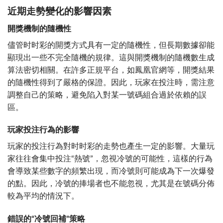
近期走勢變化的影響因素
開獎機制的隨機性
儘管时时彩的開獎方式具有一定的隨機性，但長期數據卻能
顯現出一些不完全隨機的規律。這與開獎機制的隨機數生成
算法密切相關。在許多正規平台，如鳳凰官網等，開獎結果
的隨機性得到了嚴格的保證。因此，玩家在投注時，需注意
調整自己的策略，避免陷入對某一號碼組合過於依賴的誤
區。
玩家投注行為的影響
玩家的投注行為對时时彩的走勢也產生一定的影響。大量玩
家往往會集中投注“熱號”，忽視冷號的可能性，這樣的行為
會導致某些數字的頻繁出現，而冷號則可能成為下一次爆發
的點。因此，冷號的捧場者也不能忽視，尤其是在號碼分佈
較為平均的情況下。
錯誤的“冷號回補”策略