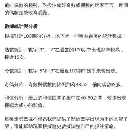
偏向偶數的趨勢。對投注偏好奇數或偶數的玩家而言，近期
的偶數走勢較為明顯。
數據統計與分析
根據對近100期的分析，以下是一些較為顯著的統計數據：
熱號統計：數字“3”、“7”在過去的100期中出現頻率較高，
接近15次。
冷號統計：數字“5”和“9”在最近100期中幾乎未曾出現。
奇偶分佈：奇數與偶數的比例約為48:52，偏向偶數略多。
和值分析：最近的和值區間多集中在60-80之間，較少出現
極端大或小的和值。
這種走勢數據不僅為我們提供了關於數字出現頻率的直觀了
解，還能幫助玩家根據歷史數據調整自己的投注策略。