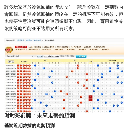
許多玩家基於冷號回補的理念投注，認為冷號在一定期數內
會回歸。雖然冷號回補的策略在一定的概率下可能有效，但
也需要注意冷號可能會連續多期不出現。因此，盲目追逐冷
號的策略可能並不適用於所有玩家。
时时彩前瞻：未來走勢的預測
基於近期數據的走勢預測